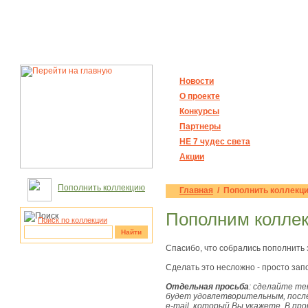
Новости
О проекте
Конкурсы
Партнеры
НЕ 7 чудес света
Акции
Пополнить коллекцию
Главная
/ Пополнить коллекц
Пополним коллек
Поиск по коллекции
Найти
Спасибо, что собрались пополнить 
рукотворные
Сделать это несложно - просто запо
чудеса
Отдельная просьба
: сделайте те
будет удовлетворительным, после
e-mail, который Вы укажете. В пр