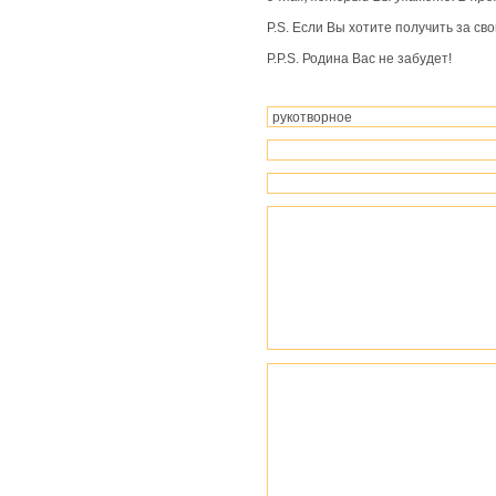
живые
чудеса
P.S. Если Вы хотите получить за св
P.P.S. Родина Вас не забудет!
вдохновенные
чудеса
съедобные
чудеса
природные
чудеса
космические
чудеса
развлекательные
чудеса